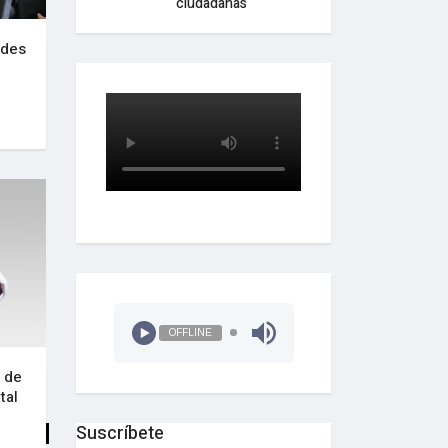
ciudadanas
ades
OFFLINE
o de
tal
Suscríbete