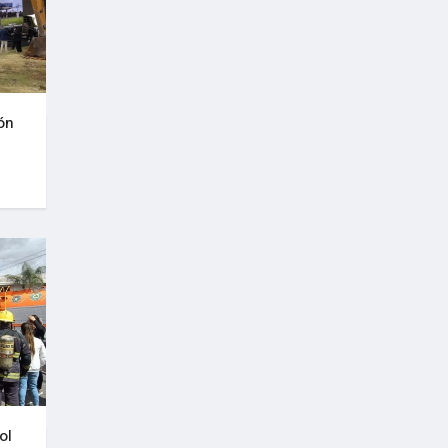
ón
ol