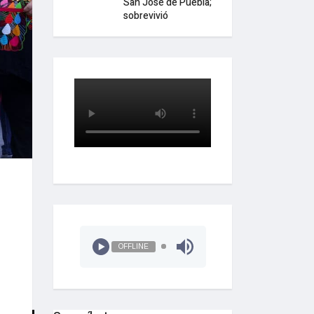
San José de Puebla;
sobrevivió
OFFLINE