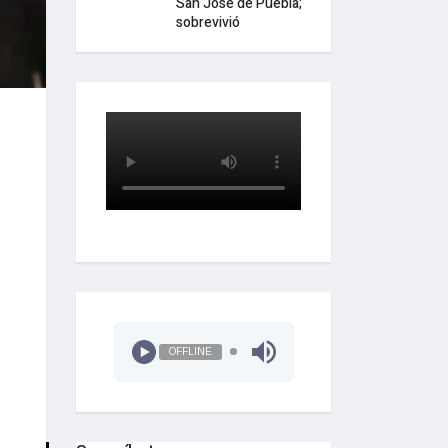
San José de Puebla;
sobrevivió
OFFLINE