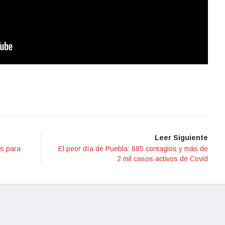
Leer Siguiente
s para
El peor día de Puebla: 685 contagios y más de
2 mil casos activos de Covid