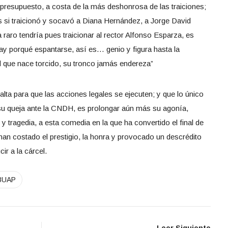
l presupuesto, a costa de la más deshonrosa de las traiciones;
s si traicionó y socavó a Diana Hernández, a Jorge David
raro tendría pues traicionar al rector Alfonso Esparza, es
hay porqué espantarse, así es… genio y figura hasta la
ol que nace torcido, su tronco jamás endereza”
lta para que las acciones legales se ejecuten; y que lo único
su queja ante la CNDH, es prolongar aún más su agonía,
 tragedia, a esta comedia en la que ha convertido el final de
han costado el prestigio, la honra y provocado un descrédito
r a la cárcel.
BUAP