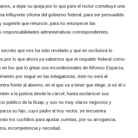
s, a dejar su queja por lo que para el rector constituye una
na influyente oficina del gobierno federal; para ser persuadido
 sugerirle que renuncie, para no entorpecer las
as responsabilidades administrativas correspondientes.
, secreto que nos ha sido revelado y que en exclusiva lo
;por lo que ahora ya sabemos que el respaldo federal como
s en los que lo gritan sus incondicionales de Alfonso Esparza,
imiento por seguir en las indagatorias, éste no será al
ntra frente al abismo, en el que va a tener que elegir, si es él o
nten a la justicia desde la cárcel, hasta esclarecer sus
icio público de la Buap, y sus no muy claros negocios y
arza su hijo, cuyo padre el hoy rector, se encuentra
o los cuchillos para ajustar cuentas, por su arrogancia,
guera, incompetencia y necedad.