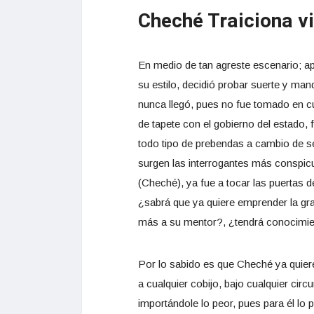
Cheché Traiciona v
En medio de tan agreste escenario; apa
su estilo, decidió probar suerte y ma
nunca llegó, pues no fue tomado en c
de tapete con el gobierno del estado, 
todo tipo de prebendas a cambio de ser
surgen las interrogantes más conspi
(Cheché), ya fue a tocar las puertas
¿sabrá que ya quiere emprender la gra
más a su mentor?, ¿tendrá conocimien
Por lo sabido es que Cheché ya quiere
a cualquier cobijo, bajo cualquier circ
importándole lo peor, pues para él lo