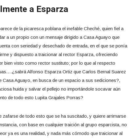
ilmente a Esparza
rece de la picaresca poblana el inefable Cheché, quien fiel a
ndar a un propio con un mensaje dirigido a Casa Aguayo que
uenta con seriedad y desechado de entrada, en el que se ponía
firme y dispuesto a traicionar al rector Esparza, ofreciendo
 bien visto como rector sustituto; por lo que al respecto
cuas….¿sabrá Alfonso Esparza Ortiz que Carlos Bernal Suarez
 de Casa Aguayo, en busca de un espacio a sus sediciones?,
ciosa huida y salvar el pellejo no importándole socavar aún
to de todo esto Lupita Grajales Porras?
 zafarse de todo esto que se ha suscitado, y quiere arrimarse
unstancia, con base en cualquier traición al grupo esparcista, no
 peor ya es una realidad, y nada más cómodo que traicionar al