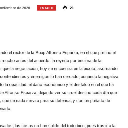
ESTADO
noviembre de 2020
21
do el rector de la Buap Alfonso Esparza, en el que prefirió el
a mucho antes del acuerdo, la reyerta por encima de la
es que la negociación; hoy se encuentra en la picota, asomando
us contendientes y enemigos lo han cercado; aunando la negativa
lto la opacidad, el daño económico y el desfalco en el que ha
 de Alfonso Esparza, dejando ver su cruel destino cada día que
le, que de nada servirá para su defensa, y con un puñado de
onarlo.
ados, las cosas no han salido del todo bien; pues tras ir a la