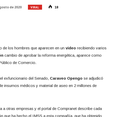
VIRAL
gosto de 2020
18
o de los hombres que aparecen en un
video
recibiendo varios
ón
cambio de aprobar la reforma energética, aparece como
Público de Comercio.
 el exfuncionario del Senado,
Caraveo Opengo
se adjudicó
de insumos médicos y material de aseo en 2 millones de
ra a otras empresas y el portal de Compranet describe cada
ción que ha hecho el IMSS a esta compañía, que ha obtenido