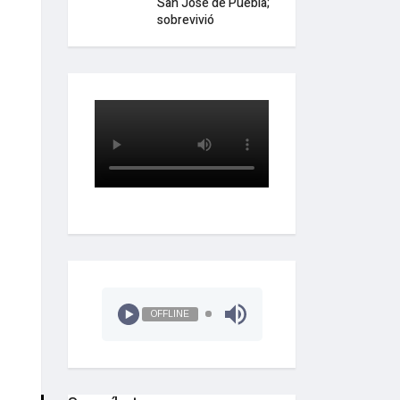
San José de Puebla;
sobrevivió
OFFLINE