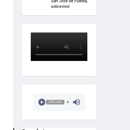
San José de Puebla;
sobrevivió
OFFLINE