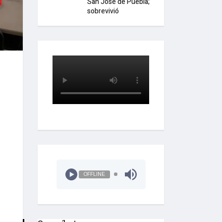
San José de Puebla;
sobrevivió
OFFLINE