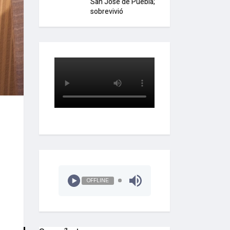
San José de Puebla;
sobrevivió
OFFLINE