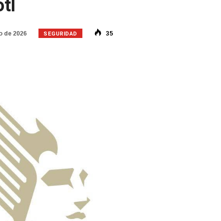
tl
SEGURIDAD
o de 2026
35