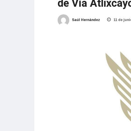
de Vía Atlixcáyo
Saúl Hernández
11 de juni