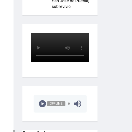
San José de Puebla;
sobrevivió
OFFLINE