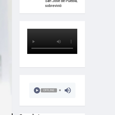
San José de Puebla;
sobrevivió
OFFLINE