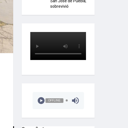
San José de Puebla;
sobrevivió
OFFLINE