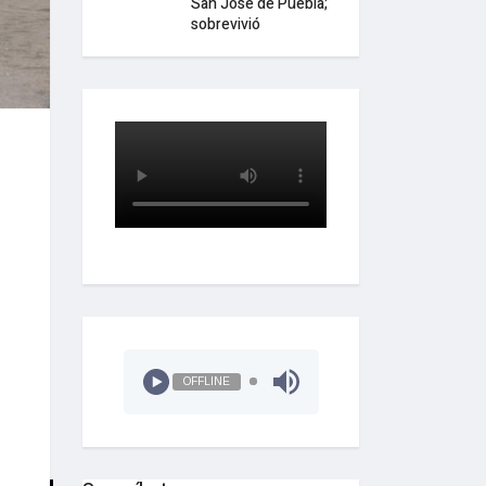
San José de Puebla;
sobrevivió
OFFLINE