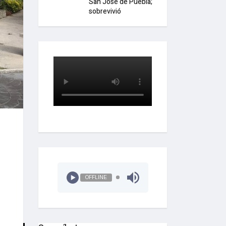
San José de Puebla;
sobrevivió
OFFLINE