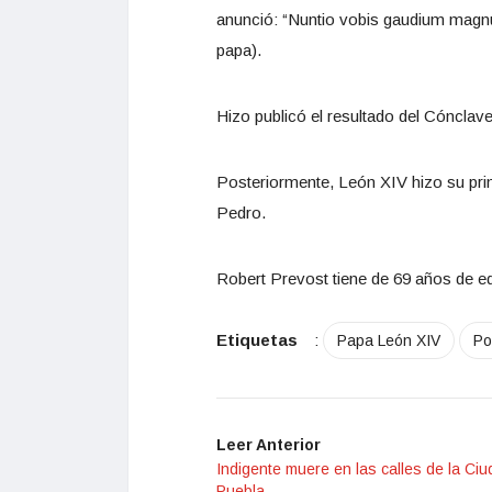
anunció: “Nuntio vobis gaudium mag
papa).
Hizo publicó el resultado del Cóncla
Posteriormente, León XIV hizo su pri
Pedro.
Robert Prevost tiene de 69 años de ed
Etiquetas
:
Papa León XIV
Po
Leer Anterior
Indigente muere en las calles de la Ci
Puebla