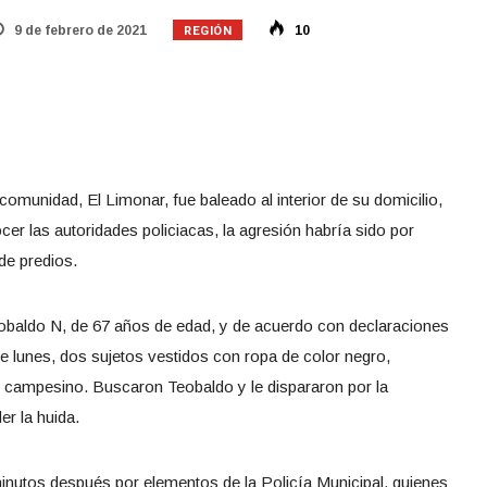
REGIÓN
9 de febrero de 2021
10
munidad, El Limonar, fue baleado al interior de su domicilio,
er las autoridades policiacas, la agresión habría sido por
de predios.
eobaldo N, de 67 años de edad, y de acuerdo con declaraciones
te lunes, dos sujetos vestidos con ropa de color negro,
del campesino. Buscaron Teobaldo y le dispararon por la
er la huida.
minutos después por elementos de la Policía Municipal, quienes