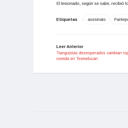
El lesionado, según se sabe, recibió lo
Etiquetas
:
asesinato
Pantep
Leer Anterior
Tianguistas desesperados cambian ro
comida en Texmelucan
© 2022, The Puebla Times. Todos los Derechos R