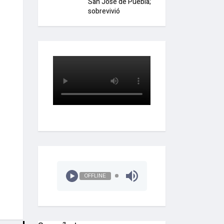
San José de Puebla;
sobrevivió
OFFLINE