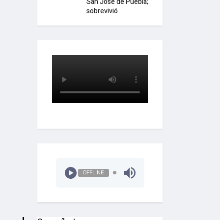
San José de Puebla;
sobrevivió
OFFLINE