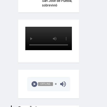
San José de Puebla;
sobrevivió
OFFLINE