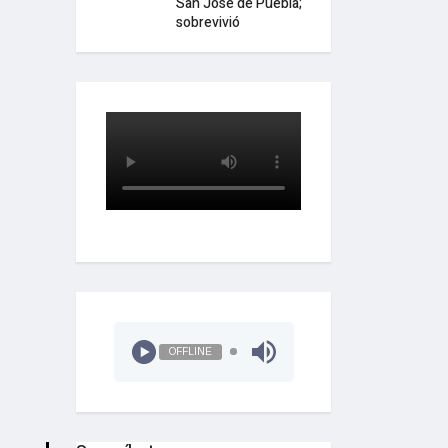
San José de Puebla;
sobrevivió
OFFLINE