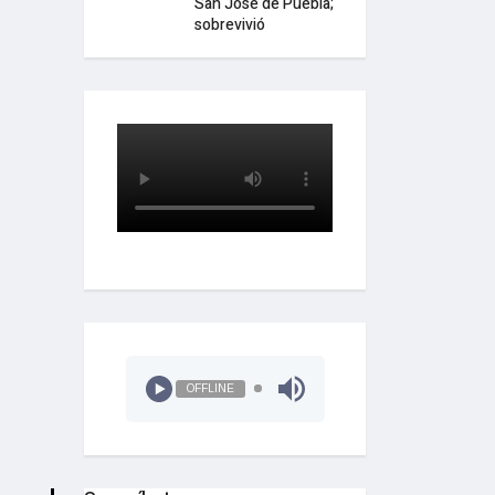
San José de Puebla;
sobrevivió
OFFLINE